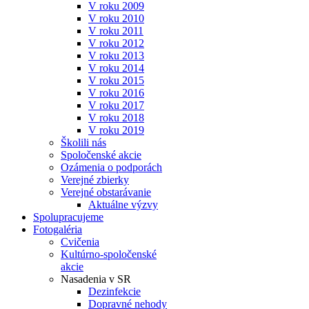
V roku 2009
V roku 2010
V roku 2011
V roku 2012
V roku 2013
V roku 2014
V roku 2015
V roku 2016
V roku 2017
V roku 2018
V roku 2019
Školili nás
Spoločenské akcie
Ozámenia o podporách
Verejné zbierky
Verejné obstarávanie
Aktuálne výzvy
Spolupracujeme
Fotogaléria
Cvičenia
Kultúrno-spoločenské
akcie
Nasadenia v SR
Dezinfekcie
Dopravné nehody