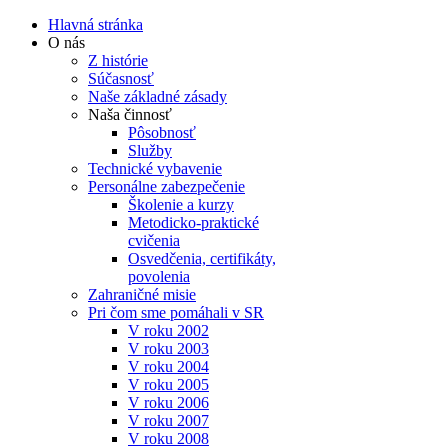
Hlavná stránka
O nás
Z histórie
Súčasnosť
Naše základné zásady
Naša činnosť
Pôsobnosť
Služby
Technické vybavenie
Personálne zabezpečenie
Školenie a kurzy
Metodicko-praktické
cvičenia
Osvedčenia, certifikáty,
povolenia
Zahraničné misie
Pri čom sme pomáhali v SR
V roku 2002
V roku 2003
V roku 2004
V roku 2005
V roku 2006
V roku 2007
V roku 2008