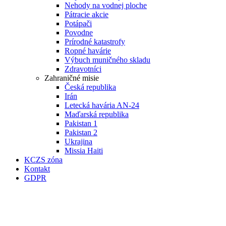
Nehody na vodnej ploche
Pátracie akcie
Potápači
Povodne
Prírodné katastrofy
Ropné havárie
Výbuch muničného skladu
Zdravotníci
Zahraničné misie
Česká republika
Irán
Letecká havária AN-24
Maďarská republika
Pakistan 1
Pakistan 2
Ukrajina
Missia Haiti
KCZS zóna
Kontakt
GDPR